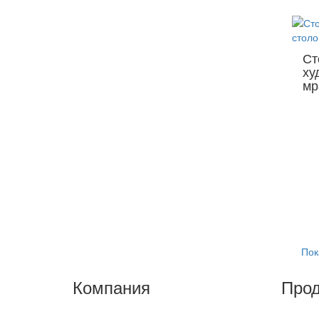
Ст
ху
мр
Пок
Компания
Прод