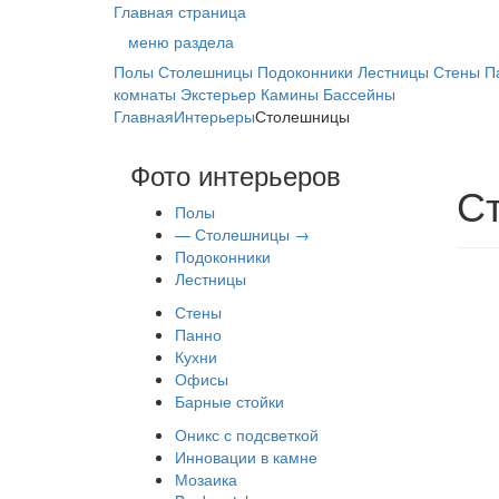
Главная страница
меню раздела
Полы
Столешницы
Подоконники
Лестницы
Стены
П
комнаты
Экстерьер
Камины
Бассейны
Главная
Интерьеры
Столешницы
Фото интерьеров
С
Полы
— Столешницы →
Подоконники
Лестницы
Стены
Панно
Кухни
Офисы
Барные стойки
Оникс с подсветкой
Инновации в камне
Мозаика