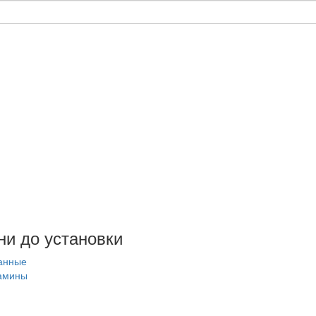
ни до установки
анные
амины