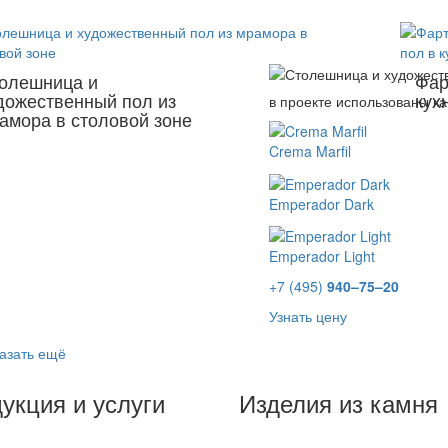
олешница и
Фар
дожественный пол из
кух
в проекте использованы к
амора в столовой зоне
Crema Marfil
Emperador Dark
Emperador Light
+7 (495)
940–75–20
Узнать цену
азать ещё
укция и услуги
Изделия из камня