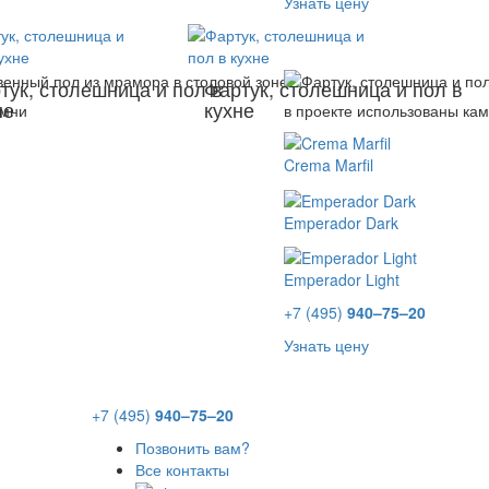
Узнать цену
тук, столешница и пол в
Фартук, столешница и пол в
не
кухне
амни
в проекте использованы ка
Crema Marfil
Emperador Dark
Emperador Light
+7 (495)
940–75–20
Узнать цену
+7 (495)
940–75–20
Позвонить вам?
Все контакты