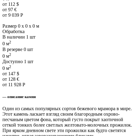
от
112
$
от
97
€
от
9 039
Р
Размер
0 x 0 x 0 м
Обработка
В наличии
1 шт
2
0 м
В резерве
0 шт
2
0 м
Доступно
1 шт
2
0 м
от
147
$
от
128
€
от
11 928
Р
— описание камня
Один из самых популярных сортов бежевого мрамора в мире.
Этот камень ласкает взгляд своим благородным охрово-
песчаным цветом фона, который густо покрыт хаотичной
сеткой тонких более светлых желтовато-молочных прожилок.
При ярком дневном свете эти прожилки как будто светятся
изнутри, играя завораживающими бликами.