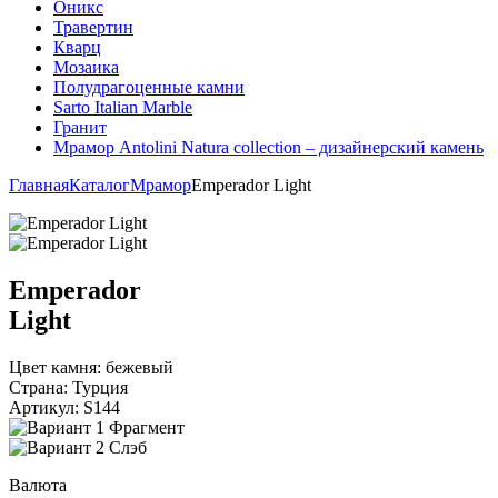
Оникс
Травертин
Кварц
Мозаика
Полудрагоценные камни
Sarto Italian Marble
Гранит
Мрамор Antolini Natura collection – дизайнерский камень
Главная
Каталог
Мрамор
Emperador Light
Emperador
Light
Цвет камня:
бежевый
Страна:
Турция
Артикул:
S144
Фрагмент
Слэб
Валюта