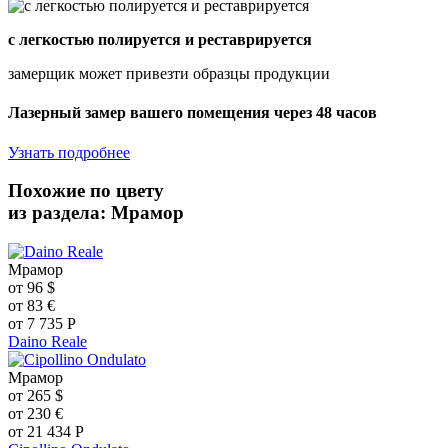
с легкостью полируется и реставрируется
замерщик может привезти образцы продукции
Лазерный замер вашего помещения через 48 часов
Узнать подробнее
Похожие по цвету
из раздела: Мрамор
Мрамор
от
96
$
от
83
€
от
7 735
Р
Daino Reale
Мрамор
от
265
$
от
230
€
от
21 434
Р