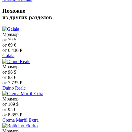
Похожие
из других разделов
Мрамор
от
79
$
от
69
€
от
6 430
Р
Galala
Мрамор
от
96
$
от
83
€
от
7 735
Р
Daino Reale
Мрамор
от
109
$
от
95
€
от
8 853
Р
Crema Marfil Extra
Мрамор