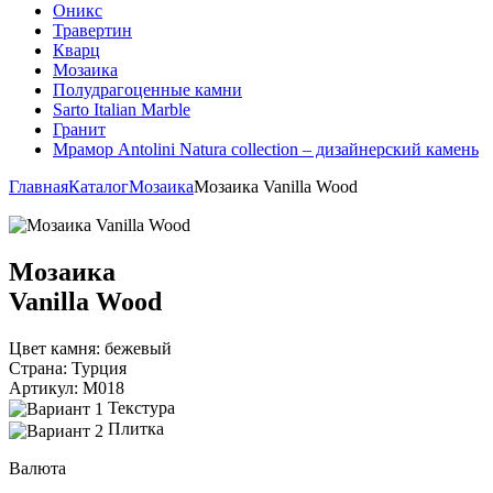
Оникс
Травертин
Кварц
Мозаика
Полудрагоценные камни
Sarto Italian Marble
Гранит
Мрамор Antolini Natura collection – дизайнерский камень
Главная
Каталог
Мозаика
Мозаика Vanilla Wood
Мозаика
Vanilla Wood
Цвет камня:
бежевый
Страна:
Турция
Артикул:
M018
Текстура
Плитка
Валюта