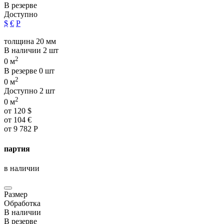
В резерве
Доступно
$
€
Р
толщина 20 мм
В наличии
2 шт
2
0 м
В резерве
0 шт
2
0 м
Доступно
2 шт
2
0 м
от
120
$
от
104
€
от
9 782
Р
партия
в наличии
Размер
Обработка
В наличии
В резерве