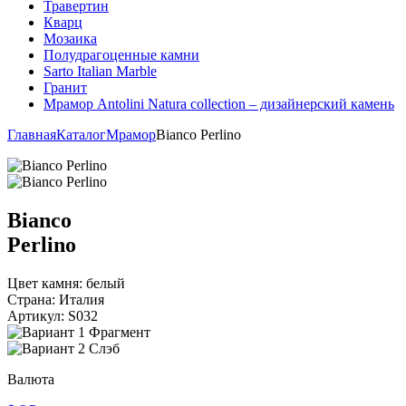
Травертин
Кварц
Мозаика
Полудрагоценные камни
Sarto Italian Marble
Гранит
Мрамор Antolini Natura collection – дизайнерский камень
Главная
Каталог
Мрамор
Bianco Perlino
Bianco
Perlino
Цвет камня:
белый
Страна:
Италия
Артикул:
S032
Фрагмент
Слэб
Валюта