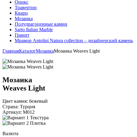
Оникс
Травертин
Кварц
Мозаика
Полудрагоценные камни
Sarto Italian Marble
Гранит
Мрамор Antolini Natura collection – дизайнерский камень
Главная
Каталог
Мозаика
Мозаика Weaves Light
Мозаика
Weaves Light
Цвет камня:
бежевый
Страна:
Турция
Артикул:
M012
Текстура
Плитка
Валюта