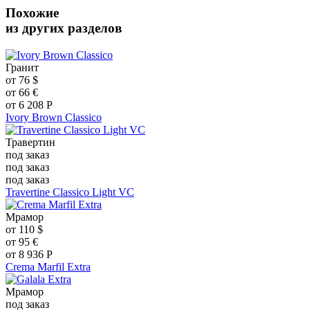
Похожие
из других разделов
Гранит
от
76
$
от
66
€
от
6 208
Р
Ivory Brown Classico
Травертин
под заказ
под заказ
под заказ
Travertine Classico Light VC
Мрамор
от
110
$
от
95
€
от
8 936
Р
Crema Marfil Extra
Мрамор
под заказ