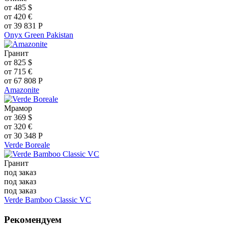
от
485
$
от
420
€
от
39 831
Р
Onyx Green Pakistan
Гранит
от
825
$
от
715
€
от
67 808
Р
Amazonite
Мрамор
от
369
$
от
320
€
от
30 348
Р
Verde Boreale
Гранит
под заказ
под заказ
под заказ
Verde Bamboo Classic VC
Рекомендуем