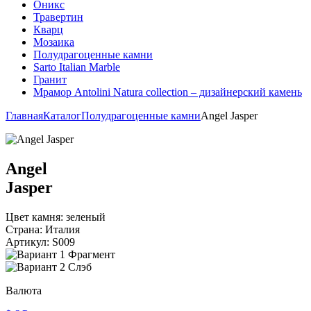
Оникс
Травертин
Кварц
Мозаика
Полудрагоценные камни
Sarto Italian Marble
Гранит
Мрамор Antolini Natura collection – дизайнерский камень
Главная
Каталог
Полудрагоценные камни
Angel Jasper
Angel
Jasper
Цвет камня:
зеленый
Страна:
Италия
Артикул:
S009
Фрагмент
Слэб
Валюта