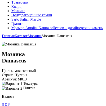
Травертин
Кварц
Мозаика
Полудрагоценные камни
Sarto Italian Marble
Гранит
Мрамор Antolini Natura collection – дизайнерский камень
Главная
Каталог
Мозаика
Мозаика Damascus
Мозаика
Damascus
Цвет камня:
зеленый
Страна:
Турция
Артикул:
M013
Текстура
Плитка
Валюта
$
€
Р