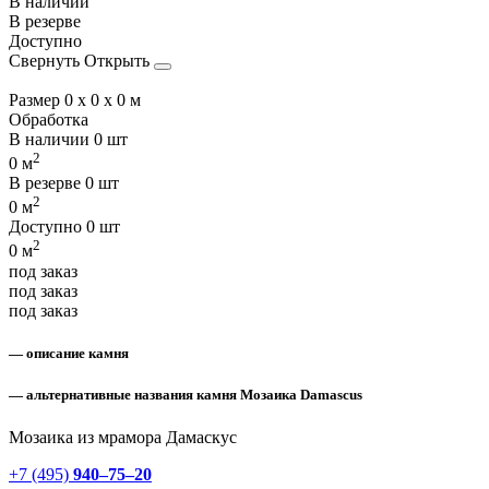
В наличии
В резерве
Доступно
Свернуть
Открыть
Размер
0 x 0 x 0 м
Обработка
В наличии
0 шт
2
0 м
В резерве
0 шт
2
0 м
Доступно
0 шт
2
0 м
под заказ
под заказ
под заказ
— описание камня
— альтернативные названия камня Мозаика Damascus
Мозаика из мрамора Дамаскус
+7 (495)
940–75–20