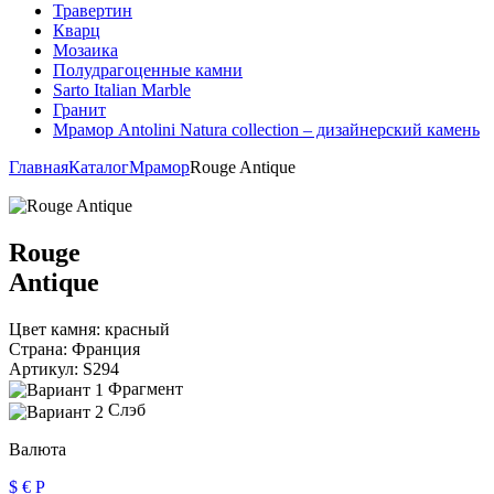
Травертин
Кварц
Мозаика
Полудрагоценные камни
Sarto Italian Marble
Гранит
Мрамор Antolini Natura collection – дизайнерский камень
Главная
Каталог
Мрамор
Rouge Antique
Rouge
Antique
Цвет камня:
красный
Страна:
Франция
Артикул:
S294
Фрагмент
Слэб
Валюта
$
€
Р