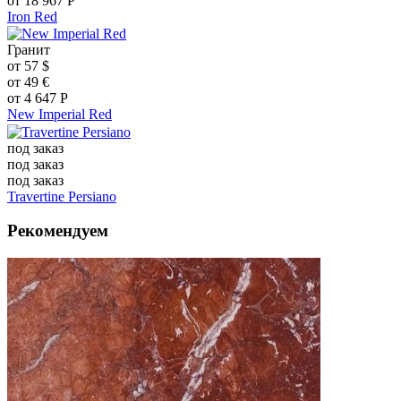
от
18 967
Р
Iron Red
Гранит
от
57
$
от
49
€
от
4 647
Р
New Imperial Red
под заказ
под заказ
под заказ
Travertine Persiano
Рекомендуем