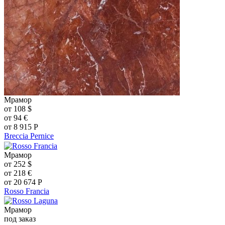
Мрамор
от
108
$
от
94
€
от
8 915
Р
Breccia Pernice
Мрамор
от
252
$
от
218
€
от
20 674
Р
Rosso Francia
Мрамор
под заказ