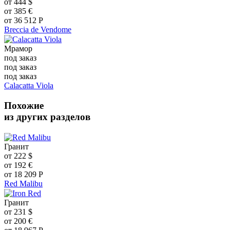
от
444
$
от
385
€
от
36 512
Р
Breccia de Vendome
Мрамор
под заказ
под заказ
под заказ
Calacatta Viola
Похожие
из других разделов
Гранит
от
222
$
от
192
€
от
18 209
Р
Red Malibu
Гранит
от
231
$
от
200
€