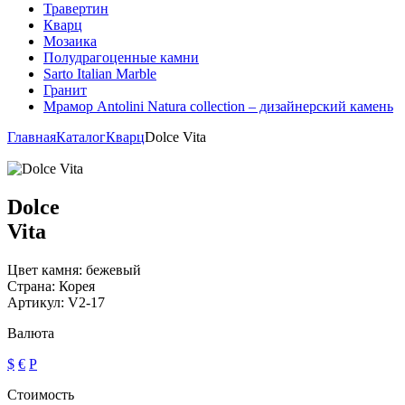
Травертин
Кварц
Мозаика
Полудрагоценные камни
Sarto Italian Marble
Гранит
Мрамор Antolini Natura collection – дизайнерский камень
Главная
Каталог
Кварц
Dolce Vita
Dolce
Vita
Цвет камня:
бежевый
Страна:
Корея
Артикул:
V2-17
Валюта
$
€
Р
Стоимость