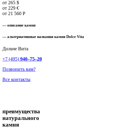
от
265
$
от
229
€
от
21 560
Р
— описание камня
— альтернативные названия камня Dolce Vita
Дольче Вита
+7 (495)
940–75–20
Позвонить вам?
Все контакты
преимущества
натурального
камня