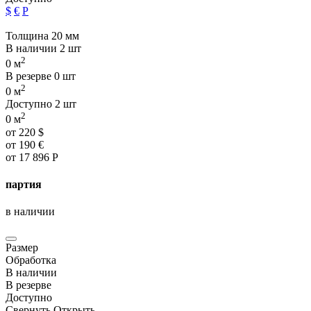
$
€
Р
Толщина 20 мм
В наличии
2 шт
2
0 м
В резерве
0 шт
2
0 м
Доступно
2 шт
2
0 м
от
220
$
от
190
€
от
17 896
Р
партия
в наличии
Размер
Обработка
В наличии
В резерве
Доступно
Свернуть
Открыть