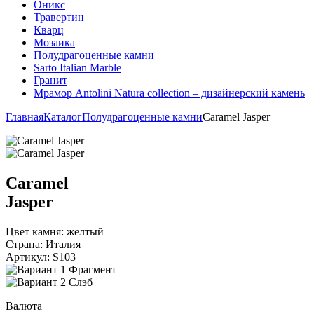
Оникс
Травертин
Кварц
Мозаика
Полудрагоценные камни
Sarto Italian Marble
Гранит
Мрамор Antolini Natura collection – дизайнерский камень
Главная
Каталог
Полудрагоценные камни
Caramel Jasper
Caramel
Jasper
Цвет камня:
желтый
Страна:
Италия
Артикул:
S103
Фрагмент
Слэб
Валюта