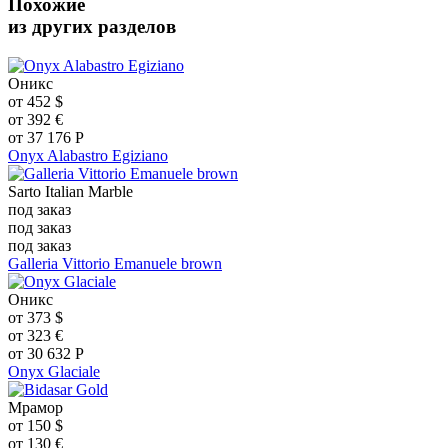
Похожие
из других разделов
Оникс
от
452
$
от
392
€
от
37 176
Р
Onyx Alabastro Egiziano
Sarto Italian Marble
под заказ
под заказ
под заказ
Galleria Vittorio Emanuele brown
Оникс
от
373
$
от
323
€
от
30 632
Р
Onyx Glaciale
Мрамор
от
150
$
от
130
€