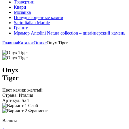
Травертин
Кварц
Мозаика
Полудрагоценные камни
Sarto Italian Marble
Гранит
Мрамор Antolini Natura collection – дизайнерский камень
Главная
Каталог
Оникс
Onyx Tiger
Onyx
Tiger
Цвет камня:
желтый
Страна:
Италия
Артикул:
S241
Слэб
Фрагмент
Валюта