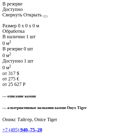
В резерве
Доступно
Свернуть
Открыть
Размер
0 x 0 x 0 м
Обработка
В наличии
1 шт
2
0 м
В резерве
0 шт
2
0 м
Доступно
1 шт
2
0 м
от
317
$
от
275
€
от
25 627
Р
— описание камня
— альтернативные названия камня Onyx Tiger
Оникс Тайгер, Onice Tiger
+7 (495)
940–75–20