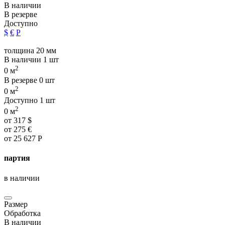
В наличии
В резерве
Доступно
$
€
Р
толщина 20 мм
В наличии
1 шт
2
0 м
В резерве
0 шт
2
0 м
Доступно
1 шт
2
0 м
от
317
$
от
275
€
от
25 627
Р
партия
в наличии
Размер
Обработка
В наличии