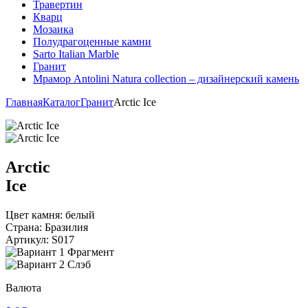
Травертин
Кварц
Мозаика
Полудрагоценные камни
Sarto Italian Marble
Гранит
Мрамор Antolini Natura collection – дизайнерский камень
Главная
Каталог
Гранит
Arctic Ice
Arctic
Ice
Цвет камня:
белый
Страна:
Бразилия
Артикул:
S017
Фрагмент
Слэб
Валюта