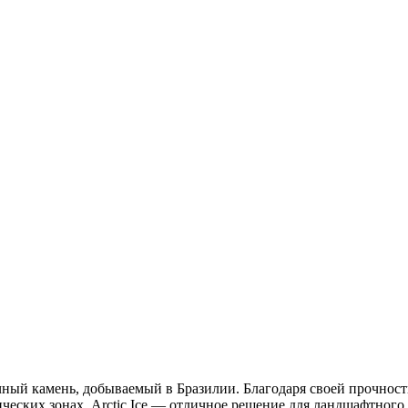
ый камень, добываемый в Бразилии. Благодаря своей прочности 
еских зонах. Arctic Ice — отличное решение для ландшафтного 