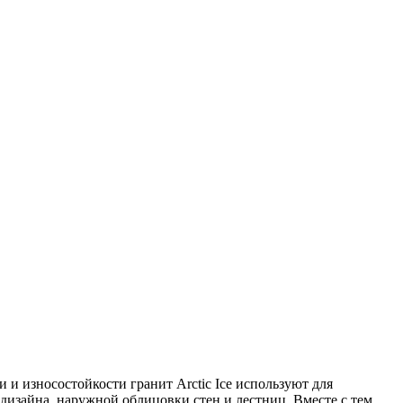
и износостойкости гранит Arctic Ice используют для
дизайна, наружной облицовки стен и лестниц. Вместе с тем,