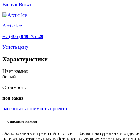
Bidasar Brown
Arctic Ice
+7 (495)
940–75–20
Узнать цену
Характеристики
Цвет камня:
белый
Стоимость
под заказ
рассчитать стоимость проекта
— описание камня
Эксклюзивный гранит Arctic Ice — белый натуральный отделочн
наружных отделочных работ даже в суровых холодных климатич