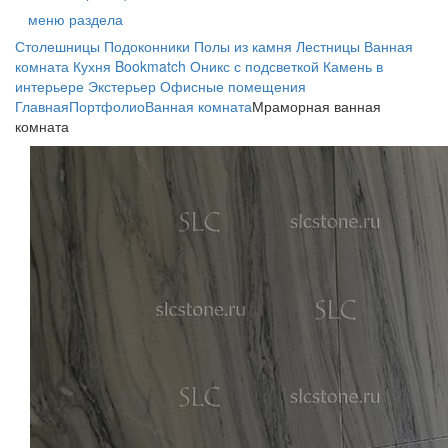
меню раздела
Столешницы
Подоконники
Полы из камня
Лестницы
Ванная
комната
Кухня
Bookmatch
Оникс с подсветкой
Камень в
интерьере
Экстерьер
Офисные помещения
Главная
Портфолио
Ванная комната
Мраморная ванная
комната