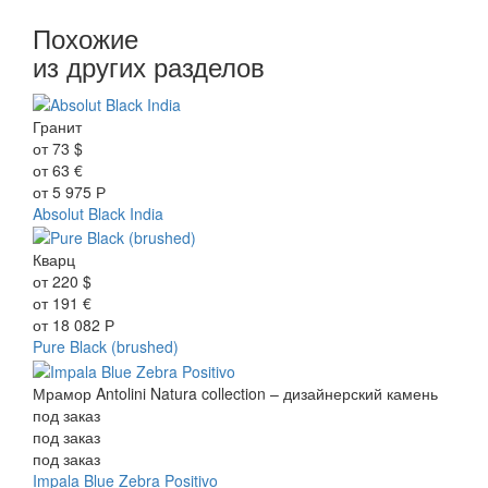
Похожие
из других разделов
Гранит
от
73
$
от
63
€
от
5 975
Р
Absolut Black India
Кварц
от
220
$
от
191
€
от
18 082
Р
Pure Black (brushed)
Мрамор Antolini Natura collection – дизайнерский камень
под заказ
под заказ
под заказ
Impala Blue Zebra Positivo