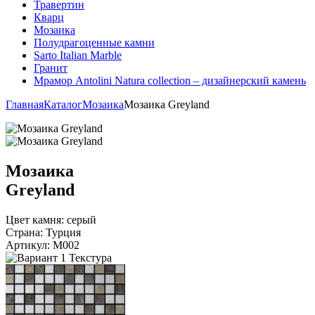
Травертин
Кварц
Мозаика
Полудрагоценные камни
Sarto Italian Marble
Гранит
Мрамор Antolini Natura collection – дизайнерский камень
Главная
Каталог
Мозаика
Мозаика Greyland
Мозаика
Greyland
Цвет камня:
серый
Страна:
Турция
Артикул:
M002
Текстура