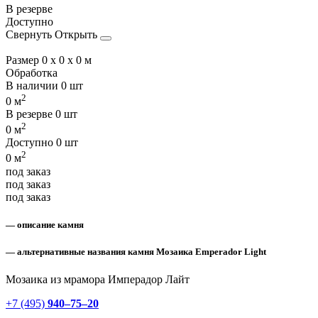
В резерве
Доступно
Свернуть
Открыть
Размер
0 x 0 x 0 м
Обработка
В наличии
0 шт
2
0 м
В резерве
0 шт
2
0 м
Доступно
0 шт
2
0 м
под заказ
под заказ
под заказ
— описание камня
— альтернативные названия камня Мозаика Emperador Light
Мозаика из мрамора Имперадор Лайт
+7 (495)
940–75–20