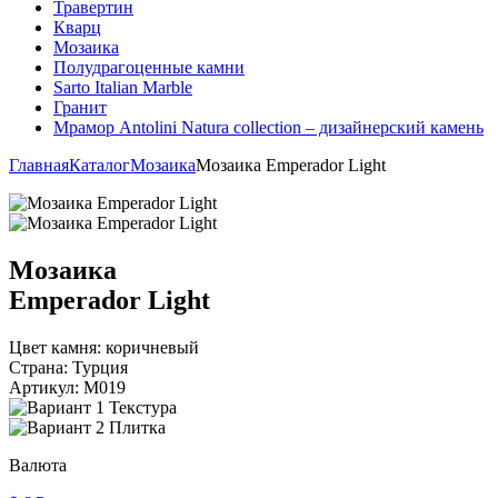
Травертин
Кварц
Мозаика
Полудрагоценные камни
Sarto Italian Marble
Гранит
Мрамор Antolini Natura collection – дизайнерский камень
Главная
Каталог
Мозаика
Мозаика Emperador Light
Мозаика
Emperador Light
Цвет камня:
коричневый
Страна:
Турция
Артикул:
M019
Текстура
Плитка
Валюта