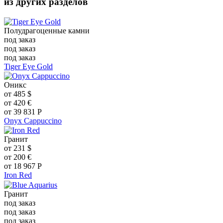
из других разделов
Полудрагоценные камни
под заказ
под заказ
под заказ
Tiger Eye Gold
Оникс
от
485
$
от
420
€
от
39 831
Р
Onyx Cappuccino
Гранит
от
231
$
от
200
€
от
18 967
Р
Iron Red
Гранит
под заказ
под заказ
под заказ