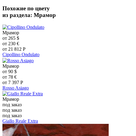
Похожие по цвету
из раздела: Мрамор
Мрамор
от
265
$
от
230
€
от
21 812
Р
Cipollino Ondulato
Мрамор
от
90
$
от
78
€
от
7 397
Р
Rosso Asiago
Мрамор
под заказ
под заказ
под заказ
Giallo Reale Extra