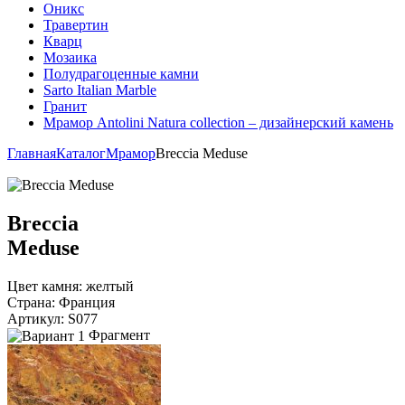
Оникс
Травертин
Кварц
Мозаика
Полудрагоценные камни
Sarto Italian Marble
Гранит
Мрамор Antolini Natura collection – дизайнерский камень
Главная
Каталог
Мрамор
Breccia Meduse
Breccia
Meduse
Цвет камня:
желтый
Страна:
Франция
Артикул:
S077
Фрагмент