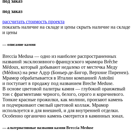
под заказ
под заказ
рассчитать стоимость проекта
показать наличие на складе и цены
скрыть наличие на складе
и цены
— описание камня
Breccia Medusa — одно из наиболее распространенных
названий эксклюзивного французского мрамора Brêche
Médoux, который добывают недалеко от местечка Меду
(Médoux) на реке Адур (Боньер-де-Бигор, Верхние Пиренеи).
Мрамор обрабатывается в Италии компанией Antolini
и поступает в продажу под названием Breche Meduse.
В основе цветовой палитры камня — глубокий оранжевый
тон с фрагментами черного, белого, серого и коричневого.
Тонкие красные прожилки, как молнии, пронзают камень
и подчеркивают смелый цветовой коллаж. Мрамор
используется и для внешней, и для внутренней отделки.
Особенно органично камень смотрится в каминных зонах.
— альтернативные названия камня Breccia Meduse