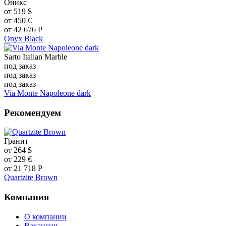
Оникс
от
519
$
от
450
€
от
42 676
Р
Onyx Black
Sarto Italian Marble
под заказ
под заказ
под заказ
Via Monte Napoleone dark
Рекомендуем
Гранит
от
264
$
от
229
€
от
21 718
Р
Quartzite Brown
Компания
О компании
Вакансии