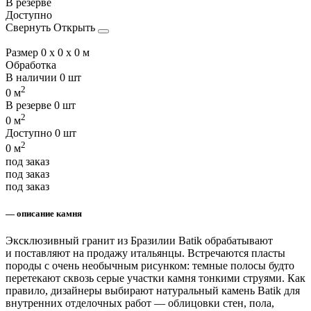
В резерве
Доступно
Свернуть
Открыть
Размер
0 x 0 x 0 м
Обработка
В наличии
0 шт
2
0 м
В резерве
0 шт
2
0 м
Доступно
0 шт
2
0 м
под заказ
под заказ
под заказ
— описание камня
Эксклюзивный гранит из Бразилии Batik обрабатывают
и поставляют на продажу итальянцы. Встречаются пласты
породы с очень необычным рисунком: темные полосы будто
перетекают сквозь серые участки камня тонкими струями. Как
правило, дизайнеры выбирают натуральный камень Batik для
внутренних отделочных работ — облицовки стен, пола,