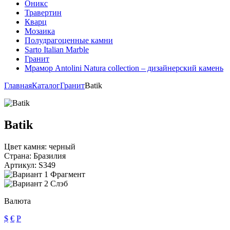
Оникс
Травертин
Кварц
Мозаика
Полудрагоценные камни
Sarto Italian Marble
Гранит
Мрамор Antolini Natura collection – дизайнерский камень
Главная
Каталог
Гранит
Batik
Batik
Цвет камня:
черный
Страна:
Бразилия
Артикул:
S349
Фрагмент
Слэб
Валюта
$
€
Р