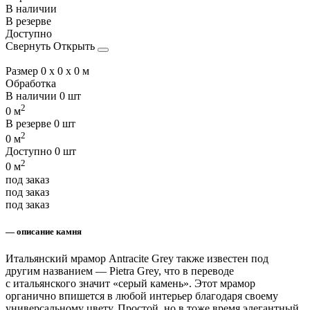
В наличии
В резерве
Доступно
Свернуть
Открыть
Размер
0 x 0 x 0 м
Обработка
В наличии
0 шт
2
0 м
В резерве
0 шт
2
0 м
Доступно
0 шт
2
0 м
под заказ
под заказ
под заказ
— описание камня
Итальянский мрамор Antracite Grey также известен под
другим названием — Pietra Grey, что в переводе
с итальянского значит «серый камень». Этот мрамор
органично впишется в любой интерьер благодаря своему
универсальному цвету. Простой, но в тоже время элегантный,