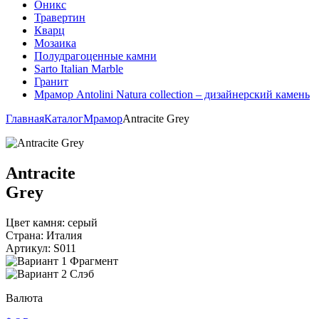
Оникс
Травертин
Кварц
Мозаика
Полудрагоценные камни
Sarto Italian Marble
Гранит
Мрамор Antolini Natura collection – дизайнерский камень
Главная
Каталог
Мрамор
Antracite Grey
Antracite
Grey
Цвет камня:
серый
Страна:
Италия
Артикул:
S011
Фрагмент
Слэб
Валюта