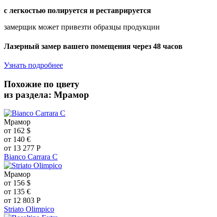
с легкостью полируется и реставрируется
замерщик может привезти образцы продукции
Лазерный замер вашего помещения через 48 часов
Узнать подробнее
Похожие по цвету
из раздела: Мрамор
Мрамор
от
162
$
от
140
€
от
13 277
Р
Bianco Carrara C
Мрамор
от
156
$
от
135
€
от
12 803
Р
Striato Olimpico