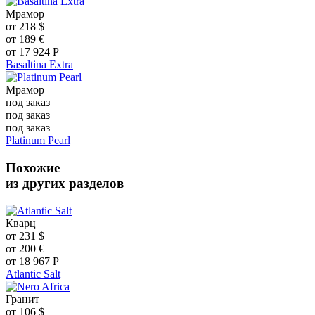
Мрамор
от
218
$
от
189
€
от
17 924
Р
Basaltina Extra
Мрамор
под заказ
под заказ
под заказ
Platinum Pearl
Похожие
из других разделов
Кварц
от
231
$
от
200
€
от
18 967
Р
Atlantic Salt
Гранит
от
106
$