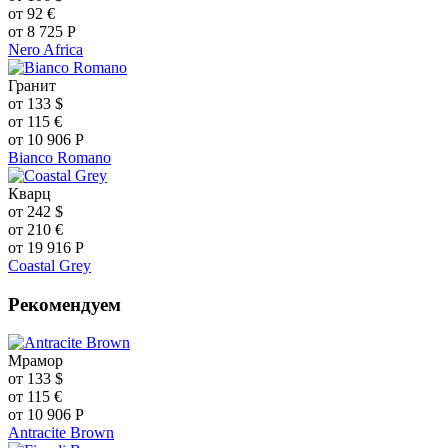
от
92
€
от
8 725
Р
Nero Africa
Гранит
от
133
$
от
115
€
от
10 906
Р
Bianco Romano
Кварц
от
242
$
от
210
€
от
19 916
Р
Coastal Grey
Рекомендуем
Мрамор
от
133
$
от
115
€
от
10 906
Р
Antracite Brown